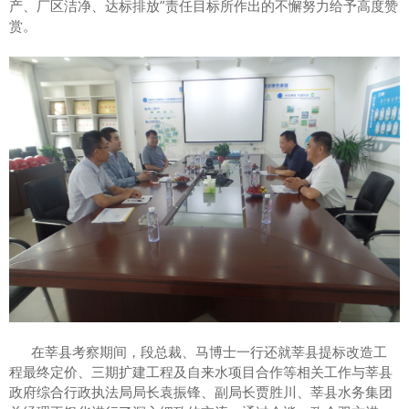
产、厂区洁净、达标排放”责任目标所作出的不懈努力给予高度赞
赏。
在莘县考察期间，段总裁、马博士一行还就莘县提标改造工
程最终定价、三期扩建工程及自来水项目合作等相关工作与莘县
政府综合行政执法局局长袁振锋、副局长贾胜川、莘县水务集团