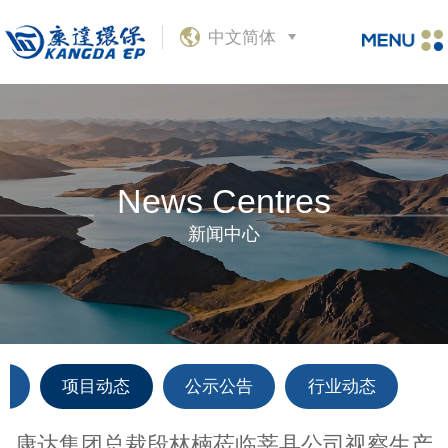
中文简体
News Centres
新闻中心
闻
项目动态
公示公告
行业动态
康达集团总裁段林楠莅临莘县公司视察生产